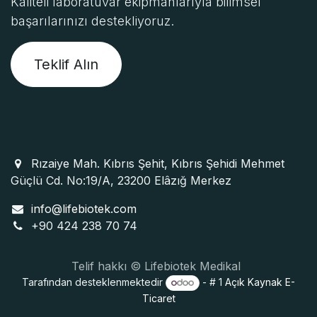
Kaliteli laboratuvar ekipmanlarıyla bilimsel
başarılarınızı destekliyoruz.
Teklif Alın
Rızaiye Mah. Kıbrıs Şehit, Kıbrıs Şehidi Mehmet
Güçlü Cd. No:19/A, 23200 Elâzığ Merkez
info@lifebiotek.com
+90 424 238 70 74
Telif hakkı © Lifebiotek Medikal
Tarafından desteklenmektedir
- # 1
Açık Kaynak E-
Ticaret