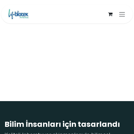
İçereği Atla
Bilim İnsanları için tasarlandı