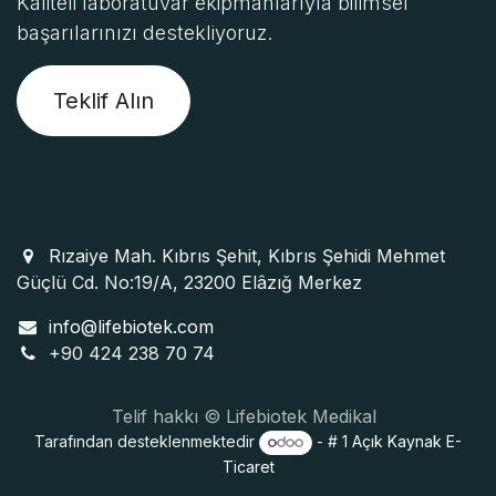
Kaliteli laboratuvar ekipmanlarıyla bilimsel
başarılarınızı destekliyoruz.
Teklif Alın
Rızaiye Mah. Kıbrıs Şehit, Kıbrıs Şehidi Mehmet
Güçlü Cd. No:19/A, 23200 Elâzığ Merkez
info@lifebiotek.com
+90 424 238 70 74
Telif hakkı © Lifebiotek Medikal
Tarafından desteklenmektedir
- # 1
Açık Kaynak E-
Ticaret