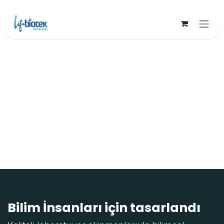
İçereği Atla
Bilim İnsanları için tasarlandı