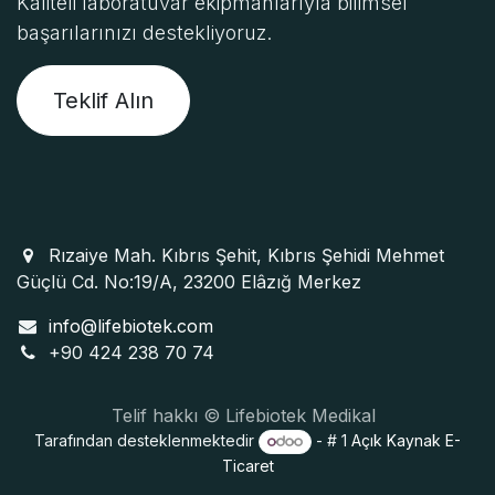
Kaliteli laboratuvar ekipmanlarıyla bilimsel
başarılarınızı destekliyoruz.
Teklif Alın
Rızaiye Mah. Kıbrıs Şehit, Kıbrıs Şehidi Mehmet
Güçlü Cd. No:19/A, 23200 Elâzığ Merkez
info@lifebiotek.com
+90 424 238 70 74
Telif hakkı © Lifebiotek Medikal
Tarafından desteklenmektedir
- # 1
Açık Kaynak E-
Ticaret