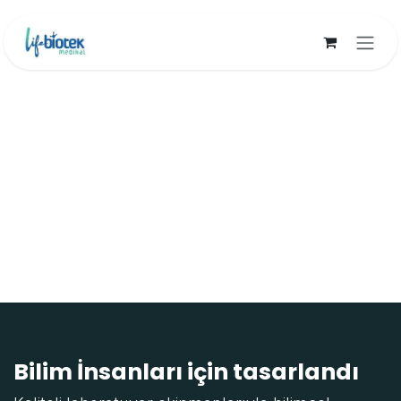
İçereği Atla
Bilim İnsanları için tasarlandı