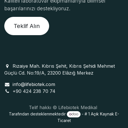
Kaliteli laboratuvar ekipmanlarıyla bilimsel
başarılarınızı destekliyoruz.
Teklif Alın
Rızaiye Mah. Kıbrıs Şehit, Kıbrıs Şehidi Mehmet
Güçlü Cd. No:19/A, 23200 Elâzığ Merkez
info@lifebiotek.com
+90 424 238 70 74
Telif hakkı © Lifebiotek Medikal
Tarafından desteklenmektedir
- # 1
Açık Kaynak E-
Ticaret