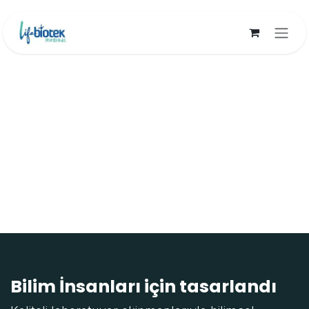
İçereği Atla
Bilim İnsanları için tasarlandı