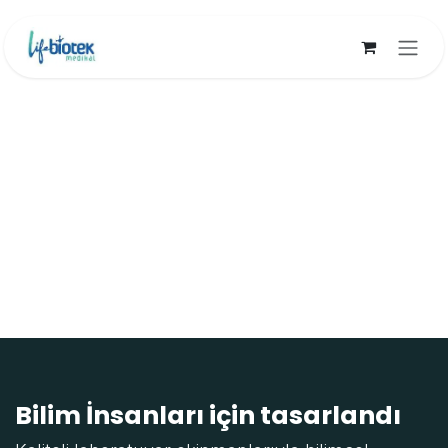
İçereği Atla
Bilim İnsanları için tasarlandı