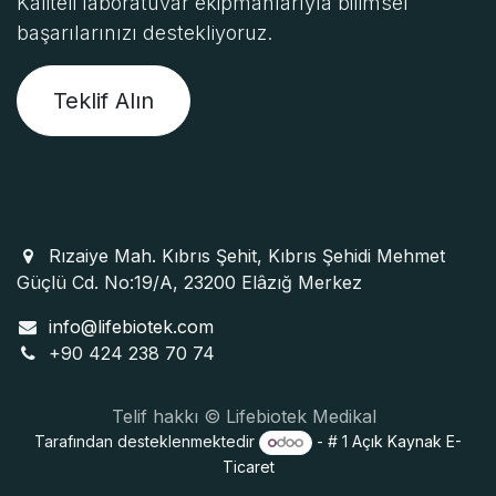
Kaliteli laboratuvar ekipmanlarıyla bilimsel
başarılarınızı destekliyoruz.
Teklif Alın
Rızaiye Mah. Kıbrıs Şehit, Kıbrıs Şehidi Mehmet
Güçlü Cd. No:19/A, 23200 Elâzığ Merkez
info@lifebiotek.com
+90 424 238 70 74
Telif hakkı © Lifebiotek Medikal
Tarafından desteklenmektedir
- # 1
Açık Kaynak E-
Ticaret