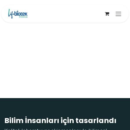
İçereği Atla
Bilim İnsanları için tasarlandı