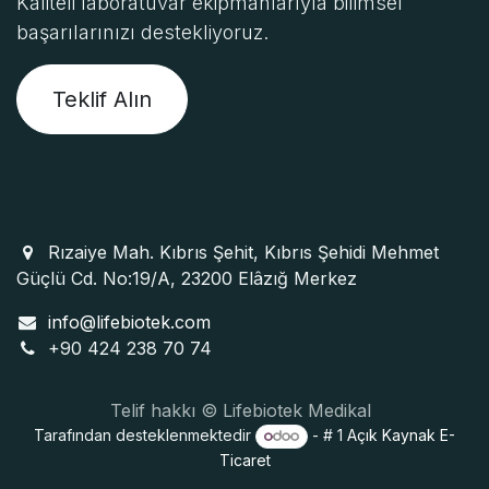
Kaliteli laboratuvar ekipmanlarıyla bilimsel
başarılarınızı destekliyoruz.
Teklif Alın
Rızaiye Mah. Kıbrıs Şehit, Kıbrıs Şehidi Mehmet
Güçlü Cd. No:19/A, 23200 Elâzığ Merkez
info@lifebiotek.com
+90 424 238 70 74
Telif hakkı © Lifebiotek Medikal
Tarafından desteklenmektedir
- # 1
Açık Kaynak E-
Ticaret