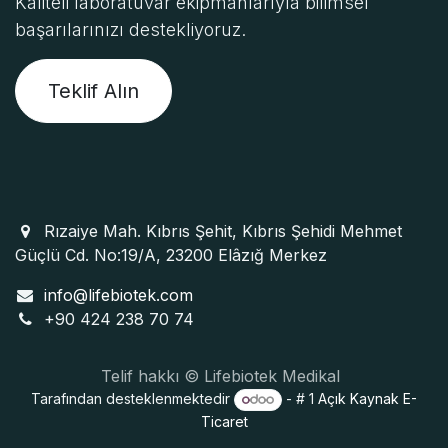
Kaliteli laboratuvar ekipmanlarıyla bilimsel
başarılarınızı destekliyoruz.
Teklif Alın
Rızaiye Mah. Kıbrıs Şehit, Kıbrıs Şehidi Mehmet
Güçlü Cd. No:19/A, 23200 Elâzığ Merkez
info@lifebiotek.com
+90 424 238 70 74
Telif hakkı © Lifebiotek Medikal
Tarafından desteklenmektedir
- # 1
Açık Kaynak E-
Ticaret