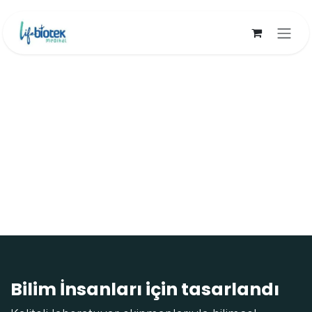
İçereği Atla
Bilim İnsanları için tasarlandı