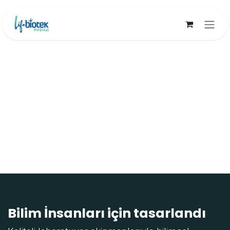
İçereği Atla
Bilim İnsanları için tasarlandı