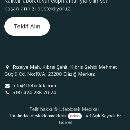
Kaliteli laboratuvar ekipmanlarıyla bilimsel
başarılarınızı destekliyoruz.
Teklif Alın
Rızaiye Mah. Kıbrıs Şehit, Kıbrıs Şehidi Mehmet
Güçlü Cd. No:19/A, 23200 Elâzığ Merkez
info@lifebiotek.com
+90 424 238 70 74
Telif hakkı © Lifebiotek Medikal
Tarafından desteklenmektedir
- # 1
Açık Kaynak E-
Ticaret