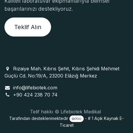
Kaliteli laboratuvar ekipmanlarıyla bilimsel
başarılarınızı destekliyoruz.
Teklif Alın
Rızaiye Mah. Kıbrıs Şehit, Kıbrıs Şehidi Mehmet
Güçlü Cd. No:19/A, 23200 Elâzığ Merkez
info@lifebiotek.com
+90 424 238 70 74
Telif hakkı © Lifebiotek Medikal
Tarafından desteklenmektedir
- # 1
Açık Kaynak E-
Ticaret