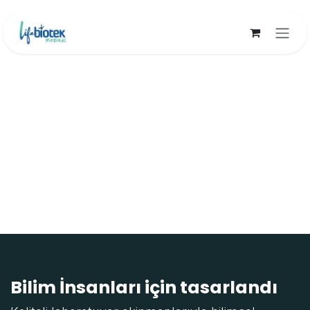
İçereği Atla
Bilim İnsanları için tasarlandı