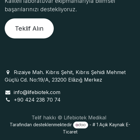
Kaliteli laboratuvar ekipmanlarıyla bilimsel
başarılarınızı destekliyoruz.
Teklif Alın
Rızaiye Mah. Kıbrıs Şehit, Kıbrıs Şehidi Mehmet
Güçlü Cd. No:19/A, 23200 Elâzığ Merkez
info@lifebiotek.com
+90 424 238 70 74
Telif hakkı © Lifebiotek Medikal
Tarafından desteklenmektedir
- # 1
Açık Kaynak E-
Ticaret