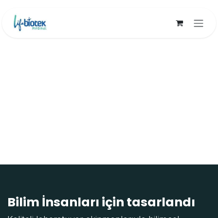
İçereği Atla
Bilim İnsanları için tasarlandı