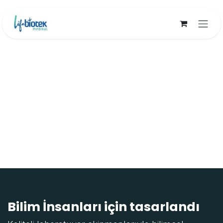
İçereği Atla
Bilim İnsanları için tasarlandı