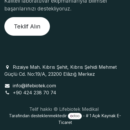
Kaliteli laboratuvar ekipmanlarıyla bilimsel
başarılarınızı destekliyoruz.
Teklif Alın
Rızaiye Mah. Kıbrıs Şehit, Kıbrıs Şehidi Mehmet
Güçlü Cd. No:19/A, 23200 Elâzığ Merkez
info@lifebiotek.com
+90 424 238 70 74
Telif hakkı © Lifebiotek Medikal
Tarafından desteklenmektedir
- # 1
Açık Kaynak E-
Ticaret