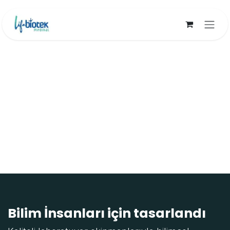
İçereği Atla
Bilim İnsanları için tasarlandı