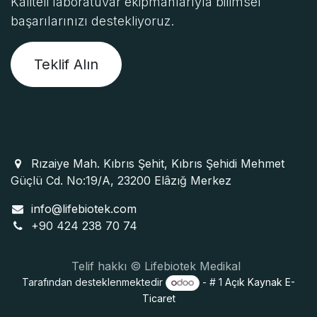
Kaliteli laboratuvar ekipmanlarıyla bilimsel
başarılarınızı destekliyoruz.
Teklif Alın
Rızaiye Mah. Kıbrıs Şehit, Kıbrıs Şehidi Mehmet
Güçlü Cd. No:19/A, 23200 Elâzığ Merkez
info@lifebiotek.com
+90 424 238 70 74
Telif hakkı © Lifebiotek Medikal
Tarafından desteklenmektedir
- # 1
Açık Kaynak E-
Ticaret