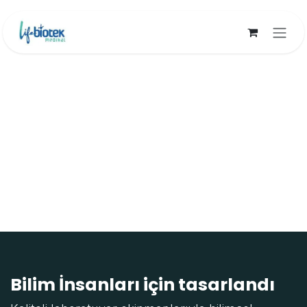
İçereği Atla
Bilim İnsanları için tasarlandı