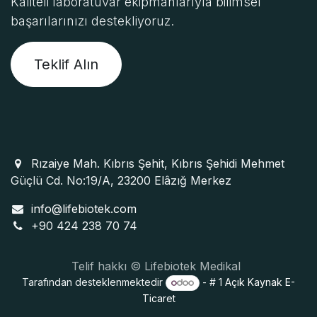
Kaliteli laboratuvar ekipmanlarıyla bilimsel
başarılarınızı destekliyoruz.
Teklif Alın
Rızaiye Mah. Kıbrıs Şehit, Kıbrıs Şehidi Mehmet
Güçlü Cd. No:19/A, 23200 Elâzığ Merkez
info@lifebiotek.com
+90 424 238 70 74
Telif hakkı © Lifebiotek Medikal
Tarafından desteklenmektedir
- # 1
Açık Kaynak E-
Ticaret