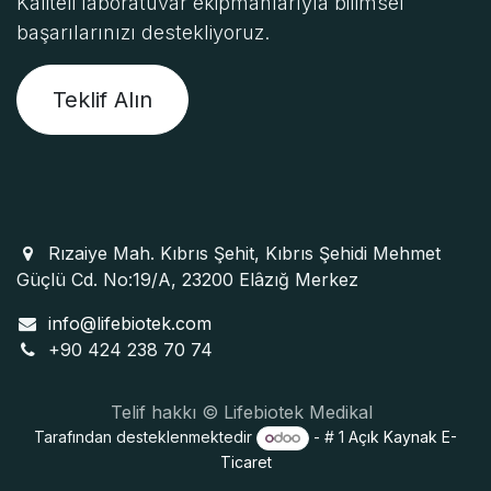
Kaliteli laboratuvar ekipmanlarıyla bilimsel
başarılarınızı destekliyoruz.
Teklif Alın
Rızaiye Mah. Kıbrıs Şehit, Kıbrıs Şehidi Mehmet
Güçlü Cd. No:19/A, 23200 Elâzığ Merkez
info@lifebiotek.com
+90 424 238 70 74
Telif hakkı © Lifebiotek Medikal
Tarafından desteklenmektedir
- # 1
Açık Kaynak E-
Ticaret