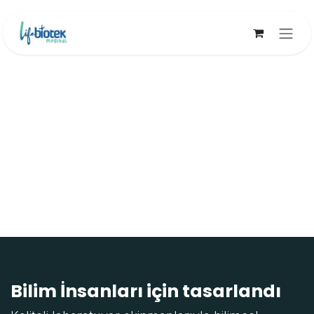
İçereği Atla
Bilim İnsanları için tasarlandı