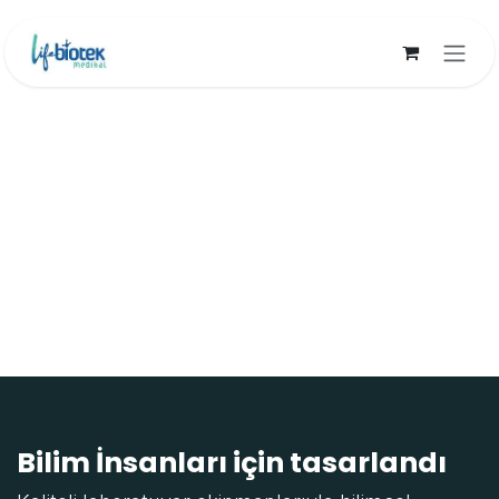
İçereği Atla
Bilim İnsanları için tasarlandı