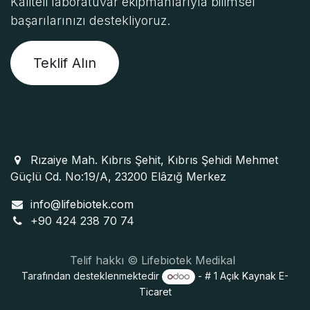
Kaliteli laboratuvar ekipmanlarıyla bilimsel
başarılarınızı destekliyoruz.
Teklif Alın
Rızaiye Mah. Kıbrıs Şehit, Kıbrıs Şehidi Mehmet
Güçlü Cd. No:19/A, 23200 Elâzığ Merkez
info@lifebiotek.com
+90 424 238 70 74
Telif hakkı © Lifebiotek Medikal
Tarafından desteklenmektedir
- # 1
Açık Kaynak E-
Ticaret