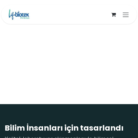
İçereği Atla
Bilim İnsanları için tasarlandı