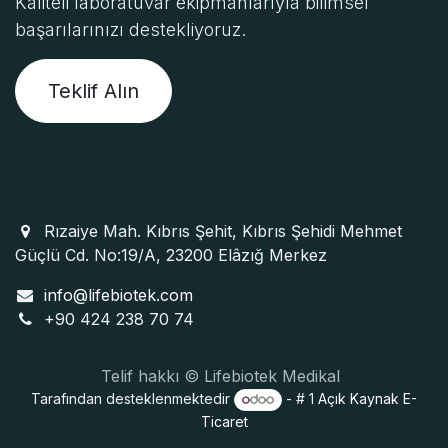
Kaliteli laboratuvar ekipmanlarıyla bilimsel
başarılarınızı destekliyoruz.
Teklif Alın
Rızaiye Mah. Kıbrıs Şehit, Kıbrıs Şehidi Mehmet
Güçlü Cd. No:19/A, 23200 Elâzığ Merkez
info@lifebiotek.com
+90 424 238 70 74
Telif hakkı © Lifebiotek Medikal
Tarafından desteklenmektedir
- # 1
Açık Kaynak E-
Ticaret