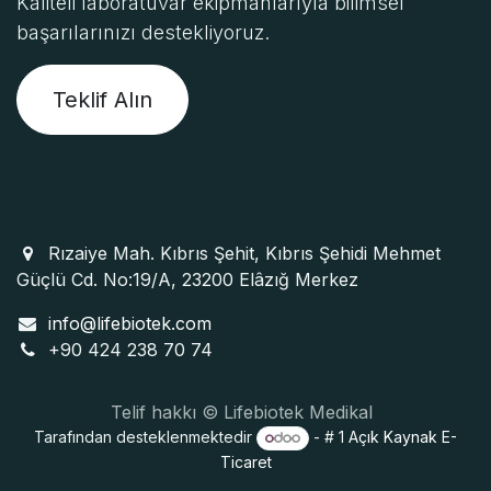
Kaliteli laboratuvar ekipmanlarıyla bilimsel
başarılarınızı destekliyoruz.
Teklif Alın
Rızaiye Mah. Kıbrıs Şehit, Kıbrıs Şehidi Mehmet
Güçlü Cd. No:19/A, 23200 Elâzığ Merkez
info@lifebiotek.com
+90 424 238 70 74
Telif hakkı © Lifebiotek Medikal
Tarafından desteklenmektedir
- # 1
Açık Kaynak E-
Ticaret