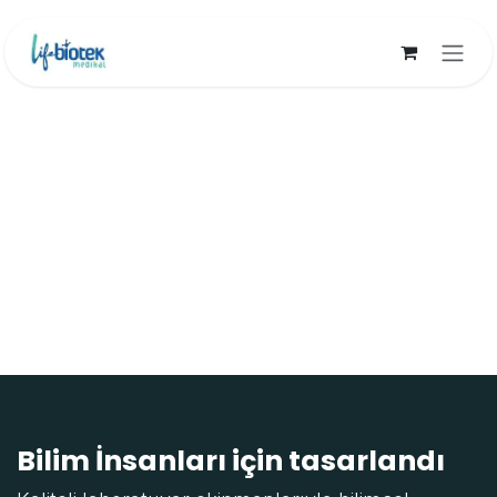
İçereği Atla
Bilim İnsanları için tasarlandı