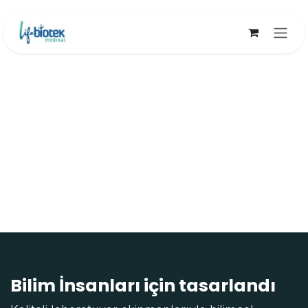
İçereği Atla
Bilim İnsanları için tasarlandı