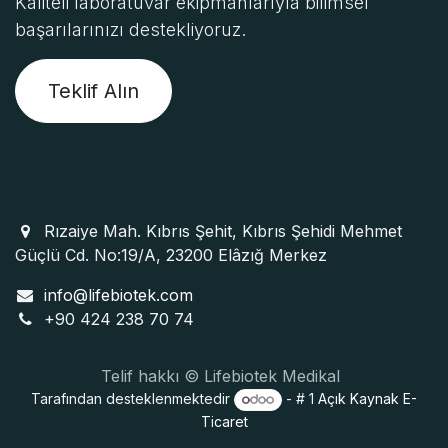
Kaliteli laboratuvar ekipmanlarıyla bilimsel
başarılarınızı destekliyoruz.
Teklif Alın
Rızaiye Mah. Kıbrıs Şehit, Kıbrıs Şehidi Mehmet
Güçlü Cd. No:19/A, 23200 Elâzığ Merkez
info@lifebiotek.com
+90 424 238 70 74
Telif hakkı © Lifebiotek Medikal
Tarafından desteklenmektedir
- # 1
Açık Kaynak E-
Ticaret