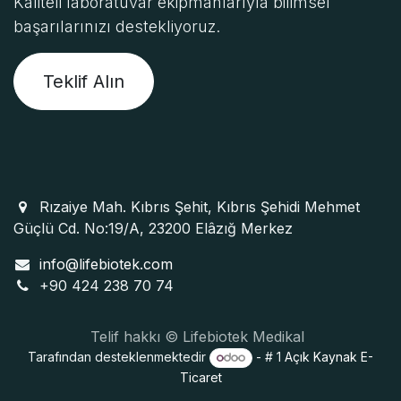
Kaliteli laboratuvar ekipmanlarıyla bilimsel
başarılarınızı destekliyoruz.
Teklif Alın
Rızaiye Mah. Kıbrıs Şehit, Kıbrıs Şehidi Mehmet
Güçlü Cd. No:19/A, 23200 Elâzığ Merkez
info@lifebiotek.com
+90 424 238 70 74
Telif hakkı © Lifebiotek Medikal
Tarafından desteklenmektedir
- # 1
Açık Kaynak E-
Ticaret