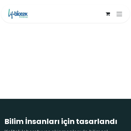
İçereği Atla
Bilim İnsanları için tasarlandı