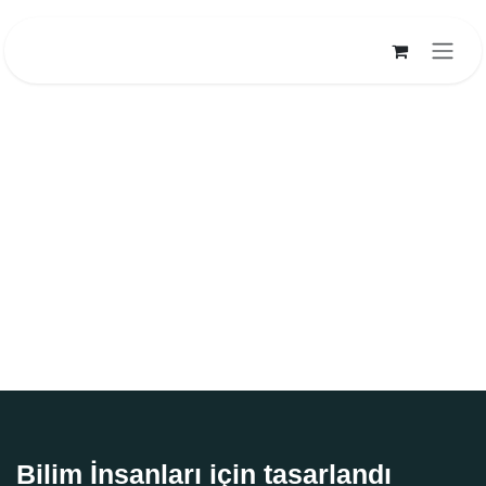
İçereği Atla
Bilim İnsanları için tasarlandı