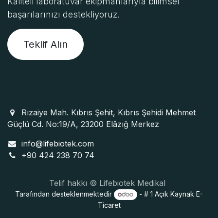
Kaliteli laboratuvar ekipmanlarıyla bilimsel
başarılarınızı destekliyoruz.
Teklif Alın
Rızaiye Mah. Kıbrıs Şehit, Kıbrıs Şehidi Mehmet
Güçlü Cd. No:19/A, 23200 Elâzığ Merkez
info@lifebiotek.com
+90 424 238 70 74
Telif hakkı © Lifebiotek Medikal
Tarafından desteklenmektedir
- # 1
Açık Kaynak E-
Ticaret