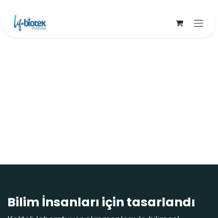
İçereği Atla
Bilim İnsanları için tasarlandı