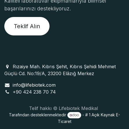
Kaliteli laboratuvar ekipmanlarıyla bilimsel
başarılarınızı destekliyoruz.
Teklif Alın
Rızaiye Mah. Kıbrıs Şehit, Kıbrıs Şehidi Mehmet
Güçlü Cd. No:19/A, 23200 Elâzığ Merkez
info@lifebiotek.com
+90 424 238 70 74
Telif hakkı © Lifebiotek Medikal
Tarafından desteklenmektedir
- # 1
Açık Kaynak E-
Ticaret