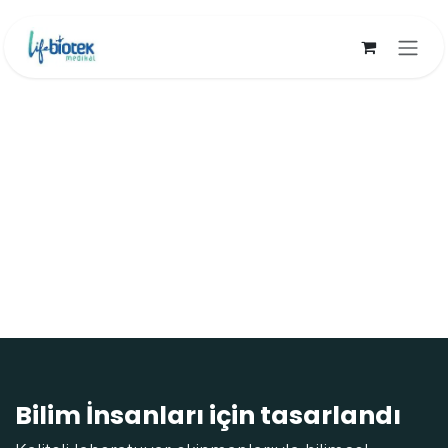
İçereği Atla
Bilim İnsanları için tasarlandı