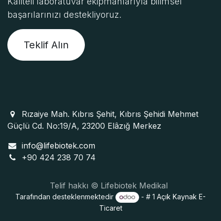
Kaliteli laboratuvar ekipmanlarıyla bilimsel
başarılarınızı destekliyoruz.
Teklif Alın
Rızaiye Mah. Kıbrıs Şehit, Kıbrıs Şehidi Mehmet
Güçlü Cd. No:19/A, 23200 Elâzığ Merkez
info@lifebiotek.com
+90 424 238 70 74
Telif hakkı © Lifebiotek Medikal
Tarafından desteklenmektedir
- # 1
Açık Kaynak E-
Ticaret