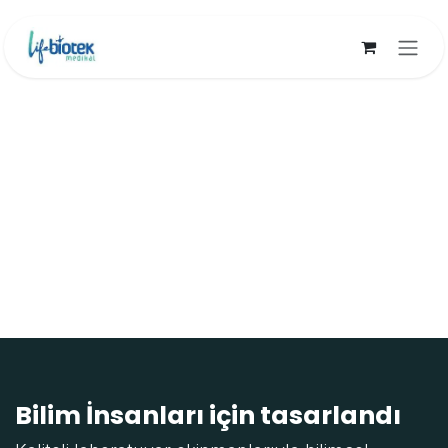
İçereği Atla
Bilim İnsanları için tasarlandı