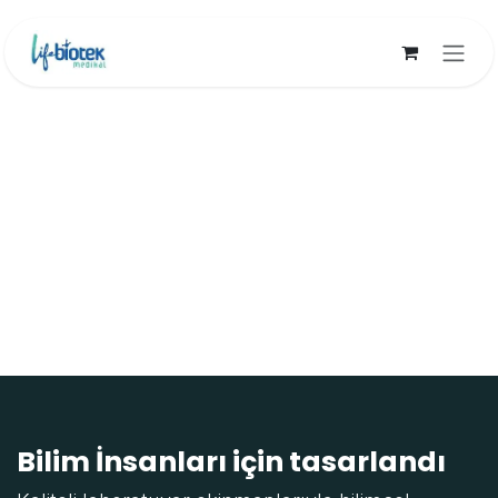
İçereği Atla
Bilim İnsanları için tasarlandı