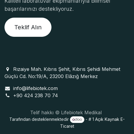
Kaliteli laboratuvar ekipmanlarıyla bilimsel
başarılarınızı destekliyoruz.
Teklif Alın
Rızaiye Mah. Kıbrıs Şehit, Kıbrıs Şehidi Mehmet
Güçlü Cd. No:19/A, 23200 Elâzığ Merkez
info@lifebiotek.com
+90 424 238 70 74
Telif hakkı © Lifebiotek Medikal
Tarafından desteklenmektedir
- # 1
Açık Kaynak E-
Ticaret