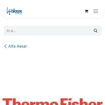
İçereği Atla
Alfa Aesar