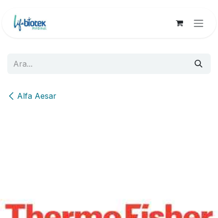
İçereği Atla
Alfa Aesar