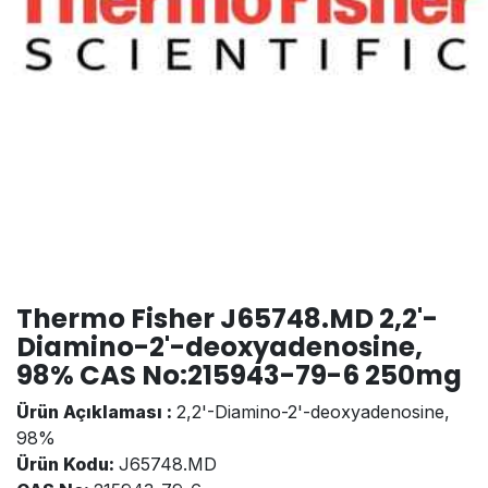
Thermo Fisher J65748.MD 2,2'-
Diamino-2'-deoxyadenosine,
98% CAS No:215943-79-6 250mg
Ürün Açıklaması :
2,2'-Diamino-2'-deoxyadenosine,
98%
Ürün Kodu:
J65748.MD