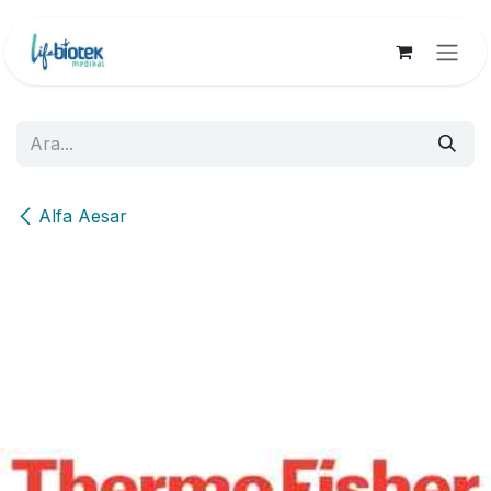
İçereği Atla
Alfa Aesar