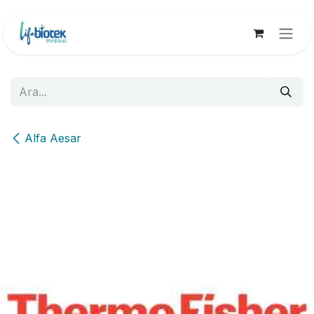
İçereği Atla
Alfa Aesar