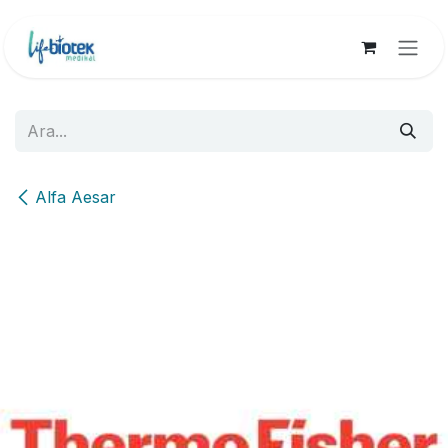
İçereği Atla
Alfa Aesar