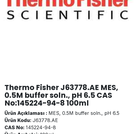
Thermo Fisher J63778.AE MES,
0.5M buffer soln., pH 6.5 CAS
No:145224-94-8 100ml
Ürün Açıklaması :
MES, 0.5M buffer soln., pH 6.5
Ürün Kodu:
J63778.AE
CAS No:
145224-94-8