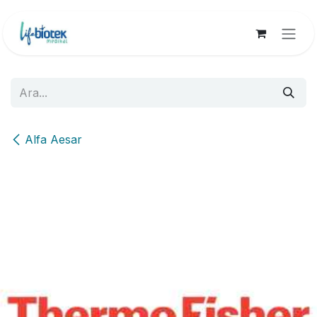
İçereği Atla
Alfa Aesar