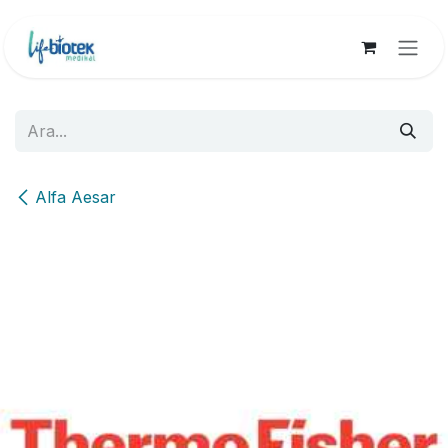
İçereği Atla
Alfa Aesar