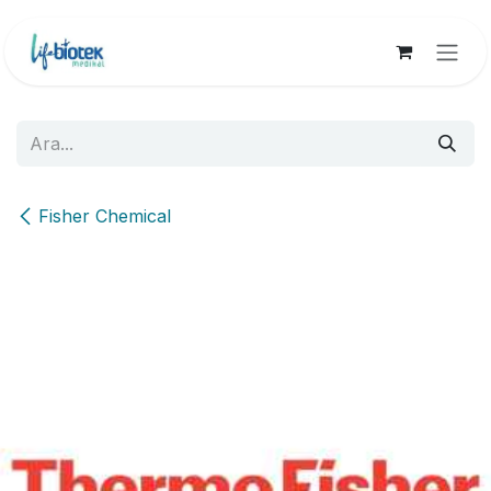
İçereği Atla
Fisher Chemical