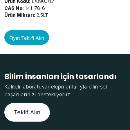
Ürün Kodu:
E/0903/17
CAS No:
141-78-6
Ürün Miktarı:
2.5LT
Fiyat Teklifi Alın
Bilim İnsanları için tasarlandı
Kaliteli laboratuvar ekipmanlarıyla bilimsel
başarılarınızı destekliyoruz.
Teklif Alın