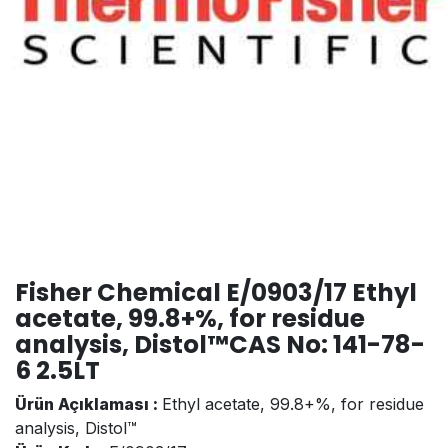
Fisher Chemical E/0903/17 Ethyl
acetate, 99.8+%, for residue
analysis, Distol™CAS No: 141-78-
6 2.5LT
Ürün Açıklaması :
Ethyl acetate, 99.8+%, for residue
analysis, Distol™