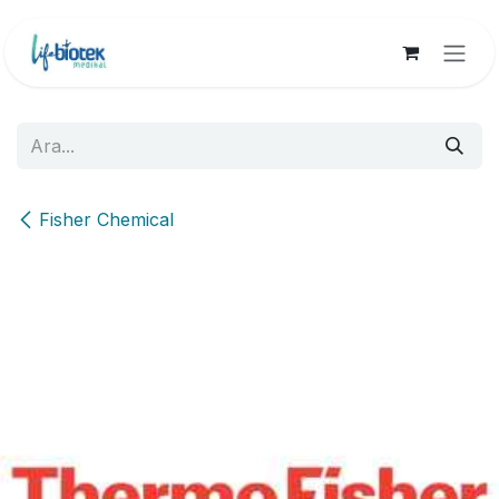
İçereği Atla
Fisher Chemical