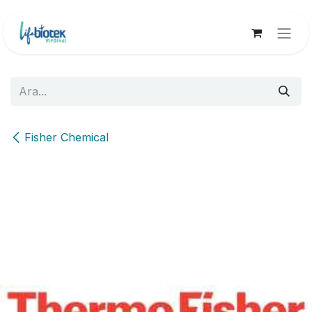
İçereği Atla
Fisher Chemical