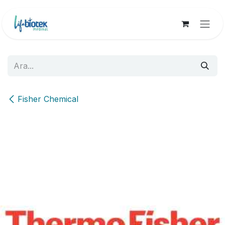
İçereği Atla
Fisher Chemical