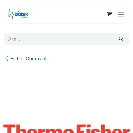
İçereği Atla
Fisher Chemical