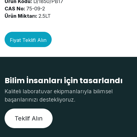
Ürün Kodu:
D/1850/PB17
CAS No:
75-09-2
Ürün Miktarı:
2.5LT
Fiyat Teklifi Alın
Bilim İnsanları için tasarlandı
Kaliteli laboratuvar ekipmanlarıyla bilimsel
başarılarınızı destekliyoruz.
Teklif Alın