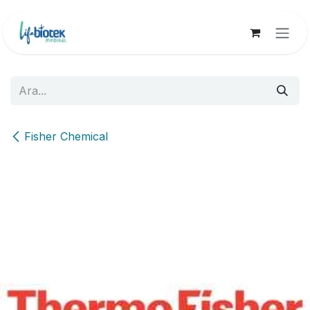
İçereği Atla
Fisher Chemical