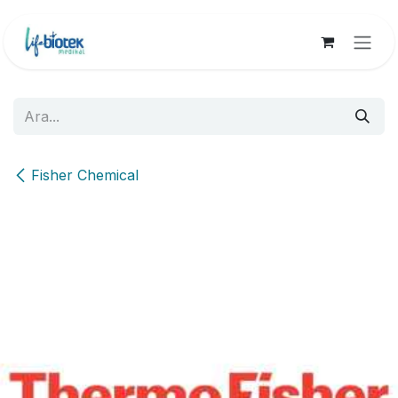
İçereği Atla
Fisher Chemical