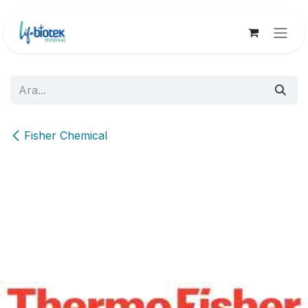
İçereği Atla
Fisher Chemical