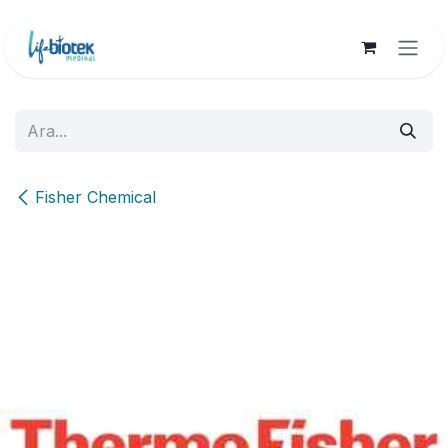
İçereği Atla
Fisher Chemical