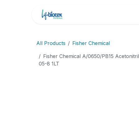
İçereği Atla
Ana Sayfa
Markala
All Products
Fisher Chemical
Fisher Chemical A/0650/PB15 Acetonitri
05-8 1LT