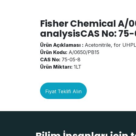
Fisher Chemical A/0
analysisCAS No: 75-
Ürün Açıklaması :
Acetonitrile, for UHPL
Ürün Kodu:
A/0650/PB15
CAS No:
75-05-8
Ürün Miktarı:
1LT
Fiyat Teklifi Alın
Bilim İnsanları için 