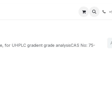
r
Mağaza
Bize Ulaşın
+
le, for UHPLC gradient grade analysisCAS No: 75-