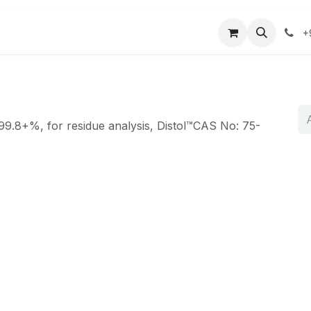
r
Mağaza
Bize Ulaşın
+
 99.8+%, for residue analysis, Distol™CAS No: 75-