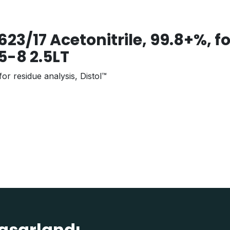
23/17 Acetonitrile, 99.8+%, fo
5-8 2.5LT
for residue analysis, Distol™
tasarlandı