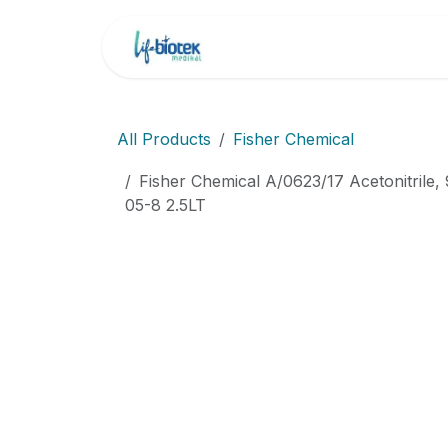
İçereği Atla
Ana Sayfa
Markala
All Products
Fisher Chemical
Fisher Chemical A/0623/17 Acetonitrile,
05-8 2.5LT