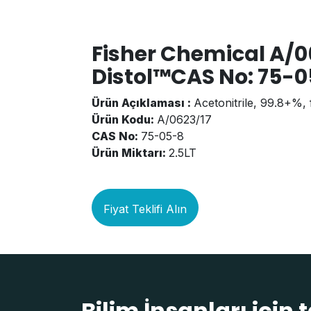
Fisher Chemical A/06
Distol™CAS No: 75-0
Ürün Açıklaması :
Acetonitrile, 99.8+%, 
Ürün Kodu:
A/0623/17
CAS No:
75-05-8
Ürün Miktarı:
2.5LT
Fiyat Teklifi Alın
Bilim İnsanları için 