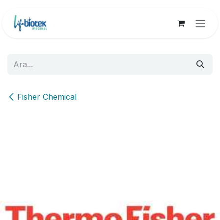
İçereği Atla
Fisher Chemical