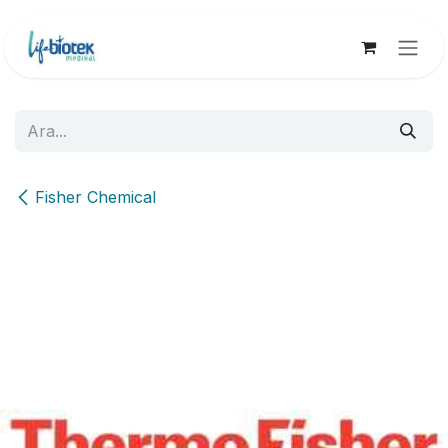
İçereği Atla
Fisher Chemical