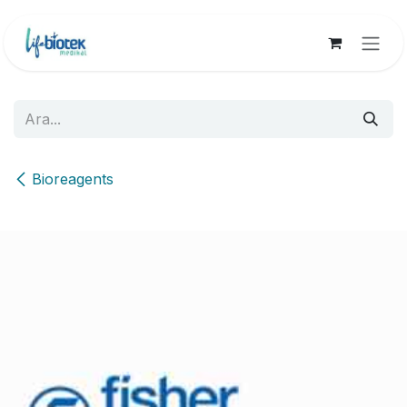
İçereği Atla
Bioreagents