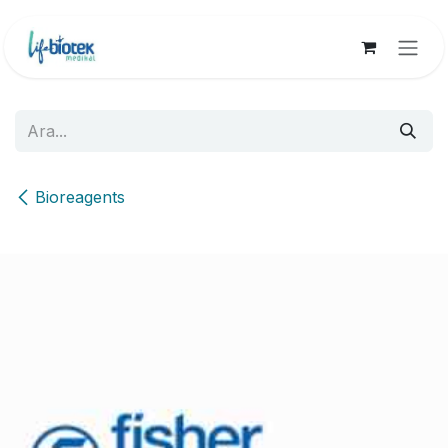
İçereği Atla
Bioreagents