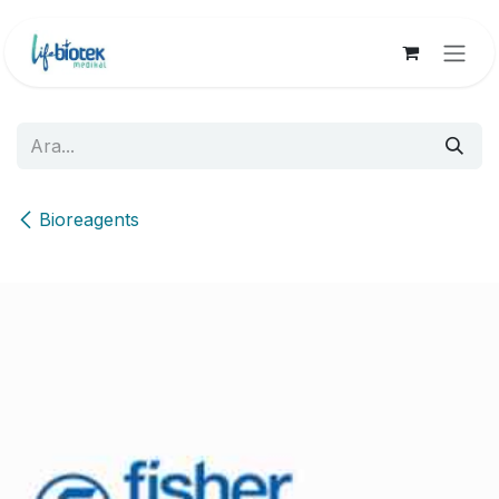
İçereği Atla
Bioreagents