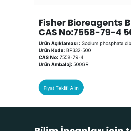
Fisher Bioreagents
CAS No:7558-79-4 
Ürün Açıklaması :
Sodium phosphate dib
Ürün Kodu:
BP332-500
CAS No:
7558-79-4
Ürün Ambalaj:
500GR
Fiyat Teklifi Alın
Bilim İnsanları için 