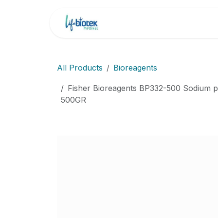
İçereği Atla
Ana Sayfa
Markala
All Products
Bioreagents
Fisher Bioreagents BP332-500 Sodium 
500GR