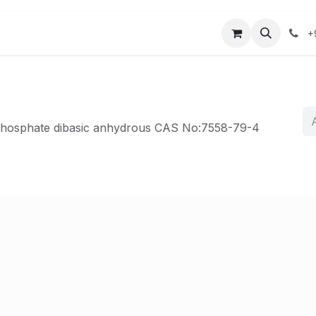
r
Mağaza
Bize Ulaşın
+
phosphate dibasic anhydrous CAS No:7558-79-4