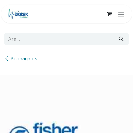
İçereği Atla
Bioreagents