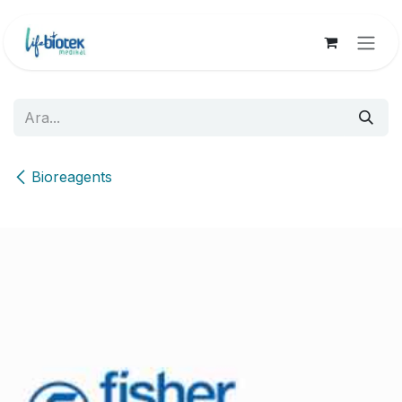
İçereği Atla
Bioreagents